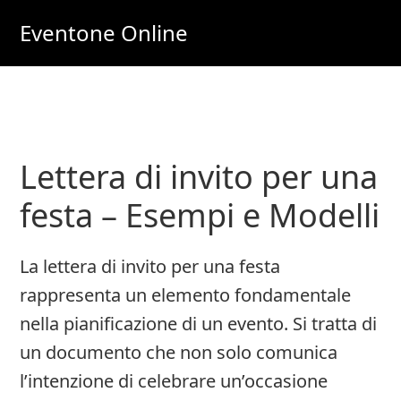
Skip
Skip
Eventone Online
to
to
Eventi
main
primary
Importanti
content
sidebar
per
Lavoro
Lettera di invito per una
e
Soldi
festa – Esempi e Modelli
Online
La lettera di invito per una festa
rappresenta un elemento fondamentale
nella pianificazione di un evento. Si tratta di
un documento che non solo comunica
l’intenzione di celebrare un’occasione