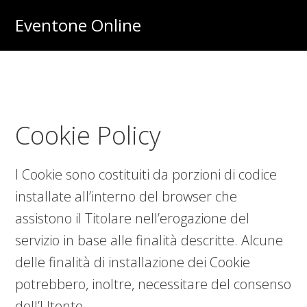
Skip
Skip
Eventone Online
to
to
Eventi
main
primary
Importanti
content
sidebar
per
Lavoro
Cookie Policy
e
Soldi
I Cookie sono costituiti da porzioni di codice
Online
installate all’interno del browser che
assistono il Titolare nell’erogazione del
servizio in base alle finalità descritte. Alcune
delle finalità di installazione dei Cookie
potrebbero, inoltre, necessitare del consenso
dell’Utente.