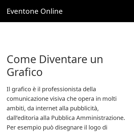
Skip
Skip
Eventone Online
to
to
Eventi
main
primary
Importanti
content
sidebar
per
Lavoro
Come Diventare un
e
Soldi
Grafico
Online
Il grafico è il professionista della
comunicazione visiva che opera in molti
ambiti, da internet alla pubblicità,
dall’editoria alla Pubblica Amministrazione.
Per esempio può disegnare il logo di