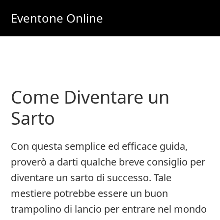
Skip
Skip
Eventone Online
to
to
Eventi
main
primary
Importanti
content
sidebar
per
Lavoro
Come Diventare un
e
Soldi
Sarto
Online
Con questa semplice ed efficace guida,
proverò a darti qualche breve consiglio per
diventare un sarto di successo. Tale
mestiere potrebbe essere un buon
trampolino di lancio per entrare nel mondo