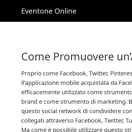
Skip
Skip
Eventone Online
to
to
Eventi
main
primary
Importanti
content
sidebar
per
Lavoro
Come Promuovere un’A
e
Soldi
Proprio come Facebook, Twitter, Pintere
Online
ll’applicazione mobile acquistata da Face
efficacemente utilizzato come strumento
brand e come strumento di marketing. Bas
questo social network di condividere cont
collegati attraverso Facebook, Twitter, 
Ma come è possibile utilizzare questo s