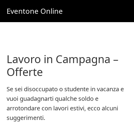
Skip
Skip
Eventone Online
to
to
Eventi
main
primary
Importanti
content
sidebar
per
Lavoro
Lavoro in Campagna –
e
Soldi
Offerte
Online
Se sei disoccupato o studente in vacanza e
vuoi guadagnarti qualche soldo e
arrotondare con lavori estivi, ecco alcuni
suggerimenti.