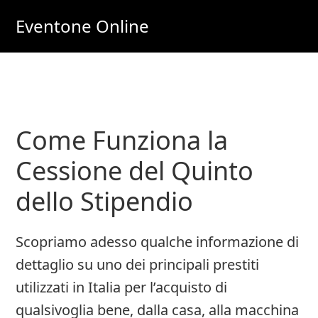
Skip
Skip
Eventone Online
to
to
Eventi
main
primary
Importanti
content
sidebar
per
Lavoro
Come Funziona la
e
Soldi
Cessione del Quinto
Online
dello Stipendio
Scopriamo adesso qualche informazione di
dettaglio su uno dei principali prestiti
utilizzati in Italia per l’acquisto di
qualsivoglia bene, dalla casa, alla macchina