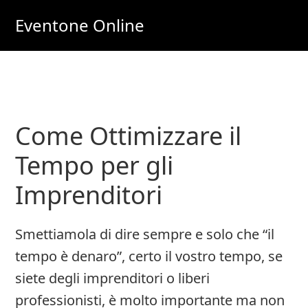
Skip
Skip
Eventone Online
to
to
Eventi
main
primary
Importanti
content
sidebar
per
Lavoro
Come Ottimizzare il
e
Soldi
Tempo per gli
Online
Imprenditori
Smettiamola di dire sempre e solo che “il
tempo è denaro”, certo il vostro tempo, se
siete degli imprenditori o liberi
professionisti, è molto importante ma non