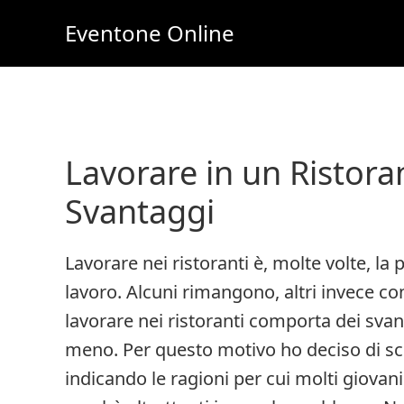
Skip
Skip
Eventone Online
to
to
Eventi
main
primary
Importanti
content
sidebar
per
Lavoro
Lavorare in un Ristora
e
Svantaggi
Soldi
Online
Lavorare nei ristoranti è, molte volte, la
lavoro. Alcuni rimangono, altri invece co
lavorare nei ristoranti comporta dei svant
meno. Per questo motivo ho deciso di sc
indicando le ragioni per cui molti giovani