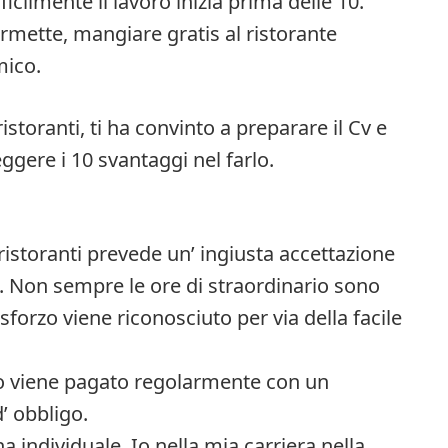
icilmente il lavoro inizia prima delle 10.
ermette, mangiare gratis al ristorante
ico.
istoranti, ti ha convinto a preparare il Cv e
leggere i 10 svantaggi nel farlo.
ristoranti prevede un’ ingiusta accettazione
ne. Non sempre le ore di straordinario sono
rzo viene riconosciuto per via della facile
o viene pagato regolarmente con un
’ obbligo.
a individuale. Io nella mia carriera nella