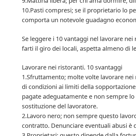
9.Mattina libera; per chi ama dormire, diff
10.Pasti compresi; se il proprietario lo p
comporta un notevole guadagno econom
Se leggere i 10 vantaggi nel lavorare nei r
farti il giro dei locali, aspetta almeno di 
Lavorare nei ristoranti. 10 svantaggi
1.Sfruttamento; molte volte lavorare nei 
di condizioni ai limiti della sopportazio
pagate adeguatamente e non sempre lo sfo
sostituzione del lavoratore.
2.Lavoro nero; non sempre questo lavor
contratto. Denunciare eventuali abusi è d
3.Proprietari; questo dipende dalla fortun