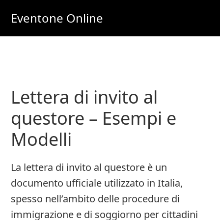
Skip
Skip
Eventone Online
to
to
Eventi
main
primary
Importanti
content
sidebar
per
Lavoro
Lettera di invito al
e
Soldi
questore – Esempi e
Online
Modelli
La lettera di invito al questore è un
documento ufficiale utilizzato in Italia,
spesso nell’ambito delle procedure di
immigrazione e di soggiorno per cittadini