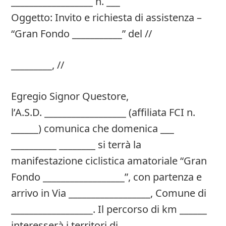
__________________ n. ___
Oggetto: Invito e richiesta di assistenza –
“Gran Fondo ___________” del //
_________, //
Egregio Signor Questore,
l’A.S.D. __________________ (affiliata FCI n.
______) comunica che domenica ___
__________ ________ si terrà la
manifestazione ciclistica amatoriale “Gran
Fondo __________________”, con partenza e
arrivo in Via __________________, Comune di
__________________. Il percorso di km ______
interesserà i territori di __________________