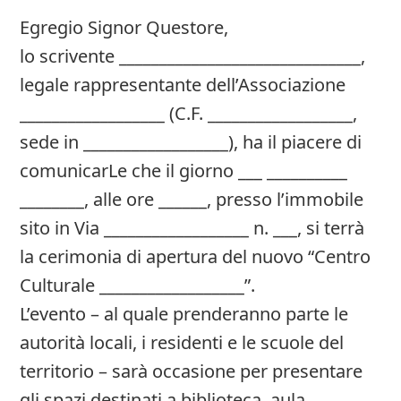
Egregio Signor Questore,
lo scrivente ______________________________,
legale rappresentante dell’Associazione
__________________ (C.F. __________________,
sede in __________________), ha il piacere di
comunicarLe che il giorno ___ __________
________, alle ore ______, presso l’immobile
sito in Via __________________ n. ___, si terrà
la cerimonia di apertura del nuovo “Centro
Culturale __________________”.
L’evento – al quale prenderanno parte le
autorità locali, i residenti e le scuole del
territorio – sarà occasione per presentare
gli spazi destinati a biblioteca, aula