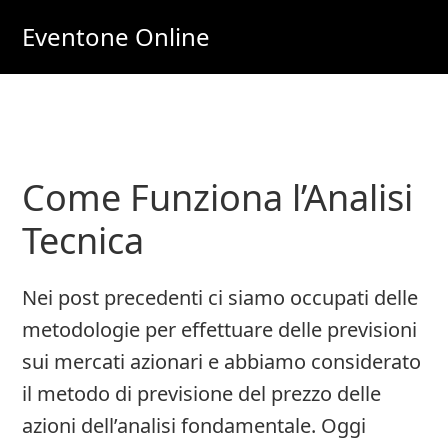
Skip
Skip
Eventone Online
to
to
Eventi
main
primary
Importanti
content
sidebar
per
Lavoro
Come Funziona l’Analisi
e
Soldi
Tecnica
Online
Nei post precedenti ci siamo occupati delle
metodologie per effettuare delle previsioni
sui mercati azionari e abbiamo considerato
il metodo di previsione del prezzo delle
azioni dell’analisi fondamentale. Oggi