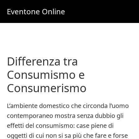
Skip
Skip
Eventone Online
to
to
Eventi
main
primary
Importanti
content
sidebar
per
Lavoro
Differenza tra
e
Soldi
Consumismo e
Online
Consumerismo
L’ambiente domestico che circonda l’uomo
contemporaneo mostra senza dubbio gli
effetti del consumismo: case piene di
oggetti di cui non si sa più che fare e forse