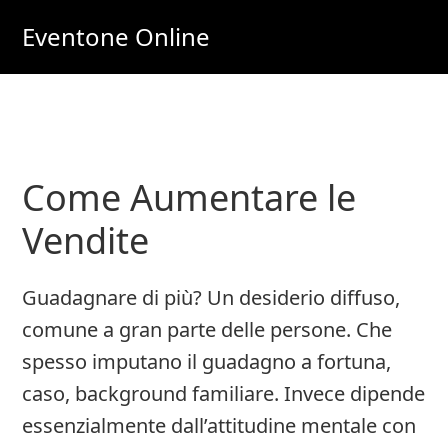
Skip
Skip
Eventone Online
to
to
Eventi
main
primary
Importanti
content
sidebar
per
Lavoro
Come Aumentare le
e
Soldi
Vendite
Online
Guadagnare di più? Un desiderio diffuso,
comune a gran parte delle persone. Che
spesso imputano il guadagno a fortuna,
caso, background familiare. Invece dipende
essenzialmente dall’attitudine mentale con