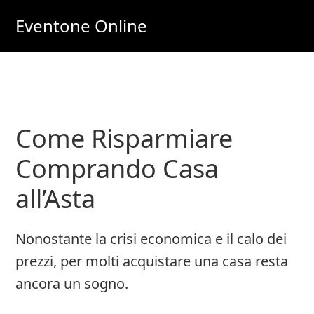
Skip
Skip
Eventone Online
to
to
Eventi
main
primary
Importanti
content
sidebar
per
Lavoro
Come Risparmiare
e
Soldi
Comprando Casa
Online
all’Asta
Nonostante la crisi economica e il calo dei
prezzi, per molti acquistare una casa resta
ancora un sogno.