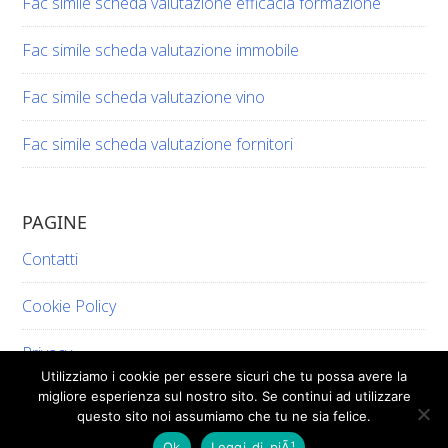
Fac simile scheda valutazione efficacia formazione​​
Fac simile scheda valutazione immobile​​
Fac simile scheda valutazione vino​​​
Fac simile scheda valutazione fornitori​​
PAGINE
Contatti
Cookie Policy
Privacy
Utilizziamo i cookie per essere sicuri che tu possa avere la
migliore esperienza sul nostro sito. Se continui ad utilizzare
questo sito noi assumiamo che tu ne sia felice.
Ok
Leggi di piÃ¹