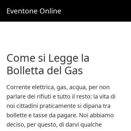
Skip
Skip
Eventone Online
to
to
Eventi
main
primary
Importanti
content
sidebar
per
Lavoro
Come si Legge la
e
Soldi
Bolletta del Gas
Online
Corrente elettrica, gas, acqua, per non
parlare dei rifiuti e tutto il resto: la vita di
noi cittadini praticamente si dipana tra
bollette e tasse da pagare. Noi abbiamo
deciso, per questo, di darvi qualche