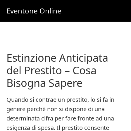
Skip
Skip
Eventone Online
to
to
Eventi
main
primary
Importanti
content
sidebar
per
Lavoro
Estinzione Anticipata
e
Soldi
del Prestito – Cosa
Online
Bisogna Sapere
Quando si contrae un prestito, lo si fa in
genere perché non si dispone di una
determinata cifra per fare fronte ad una
esigenza di spesa. Il prestito consente