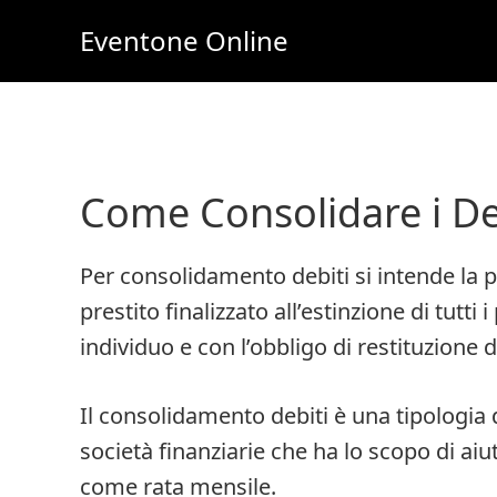
Skip
Skip
Eventone Online
to
to
Eventi
main
primary
Importanti
content
sidebar
per
Lavoro
Come Consolidare i De
e
Soldi
Per consolidamento debiti si intende la p
Online
prestito finalizzato all’estinzione di tutti
individuo e con l’obbligo di restituzione 
Il consolidamento debiti è una tipologia d
società finanziarie che ha lo scopo di a
come rata mensile.