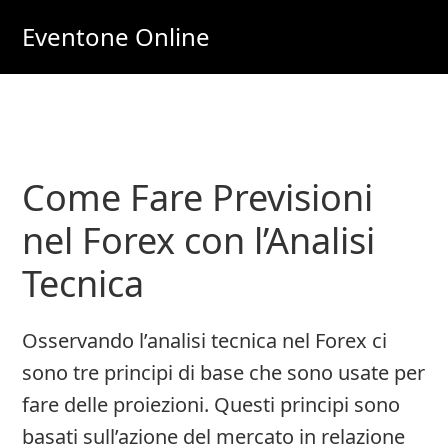
Skip
Skip
Eventone Online
to
to
Eventi
main
primary
Importanti
content
sidebar
per
Lavoro
Come Fare Previsioni
e
Soldi
nel Forex con l’Analisi
Online
Tecnica
Osservando l’analisi tecnica nel Forex ci
sono tre principi di base che sono usate per
fare delle proiezioni. Questi principi sono
basati sull’azione del mercato in relazione