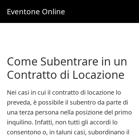
Skip
Skip
Eventone Online
to
to
Eventi
main
primary
Importanti
content
sidebar
per
Lavoro
Come Subentrare in un
e
Soldi
Contratto di Locazione
Online
Nei casi in cui il contratto di locazione lo
preveda, è possibile il subentro da parte di
una terza persona nella posizione del primo
inquilino. Infatti, non tutti gli accordi lo
consentono o, in taluni casi, subordinano il