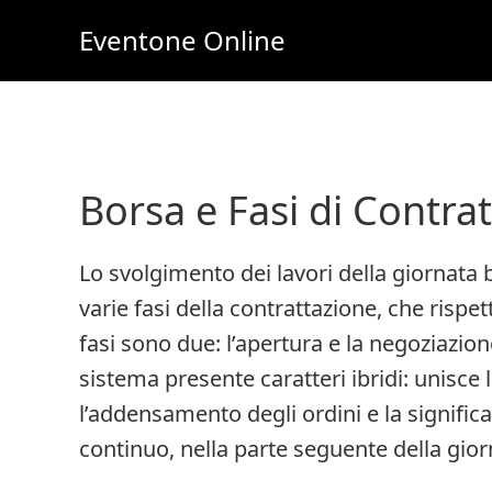
Skip
Skip
Eventone Online
to
to
Eventi
main
primary
Importanti
content
sidebar
per
Lavoro
Borsa e Fasi di Contra
e
Soldi
Lo svolgimento dei lavori della giornata 
Online
varie fasi della contrattazione, che rispet
fasi sono due: l’apertura e la negoziazio
sistema presente caratteri ibridi: unisce 
l’addensamento degli ordini e la significa
continuo, nella parte seguente della giorn