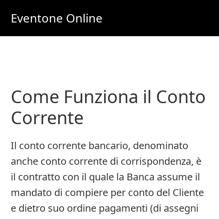
Skip
Skip
Eventone Online
to
to
Eventi
main
primary
Importanti
content
sidebar
per
Lavoro
Come Funziona il Conto
e
Soldi
Corrente
Online
Il conto corrente bancario, denominato
anche conto corrente di corrispondenza, è
il contratto con il quale la Banca assume il
mandato di compiere per conto del Cliente
e dietro suo ordine pagamenti (di assegni